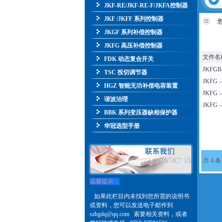
JKF-RE/JKF-RE-F/JKFA控制器
JKF /JKFF 系列控制器
JKGF 系列补偿控制器
频道
JKFG 高压补偿控制器
文件名
FDK 动态复合开关
JKFG
TSC 投切调节器
JKFG
HGZ 智能无功补偿电容装置
JKFG
谐波治理
JKFG
BBK 系列变压器缺相保护器
华冠选型手册
共 4 条
温馨提示：
如果此栏目内未找到您所需的说明书
或资料，您可以发送电子邮件到
szhgdq@qq.com
索要相关资料，或者